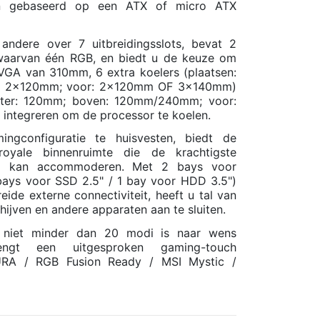
ten gebaseerd op een ATX of micro ATX
ndere over 7 uitbreidingsslots, bevat 2
waarvan één RGB, en biedt u de keuze om
GA van 310mm, 6 extra koelers (plaatsen:
g: 2x120mm; voor: 2x120mm OF 3x140mm)
chter: 120mm; boven: 120mm/240mm; voor:
tegreren om de processor te koelen.
gconfiguratie te huisvesten, biedt de
oyale binnenruimte die de krachtigste
l kan accommoderen. Met 2 bays voor
ays voor SSD 2.5" / 1 bay voor HDD 3.5")
ide externe connectiviteit, heeft u tal van
ijven en andere apparaten aan te sluiten.
niet minder dan 20 modi is naar wens
engt een uitgesproken gaming-touch
URA / RGB Fusion Ready / MSI Mystic /