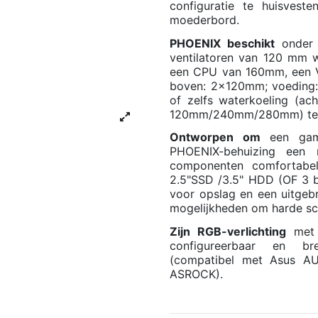
configuratie te huisves
moederbord.
PHOENIX beschikt
onder a
ventilatoren van 120 mm 
een CPU van 160mm, een V
boven: 2x120mm; voedin
of zelfs waterkoeling (a
120mm/240mm/280mm) te in
Ontworpen om
een gamin
PHOENIX-behuizing een r
componenten comfortabe
2.5"SSD /3.5" HDD (OF 3 b
voor opslag en een uitgebre
mogelijkheden om harde sch
Zijn RGB-verlichting
met 
configureerbaar en br
(compatibel met Asus A
ASROCK).