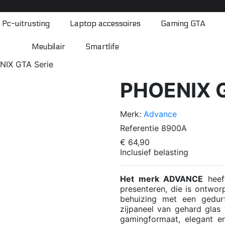
Pc-uitrusting
Laptop accessoires
Gaming GTA
Meubilair
Smartlife
IX GTA Serie
PHOENIX G
Merk:
Advance
Referentie
8900A
€ 64,90
Inclusief belasting
Het merk ADVANCE
heef
presenteren, die is ontwo
behuizing met een gedur
zijpaneel van gehard glas
gamingformaat, elegant en