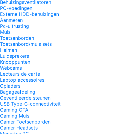
Behuizingsventilatoren
PC-voedingen
Externe HDD-behuizingen
Aanmeren
Pc-uitrusting
Muis
Toetsenborden
Toetsenbord/muis sets
Helmen
Luidsprekers
Knooppunten
Webcams
Lecteurs de carte
Laptop accessoires
Opladers
Bagageafdeling
Geventileerde steunen
USB Type-C-connectiviteit
Gaming GTA
Gaming Muis
Gamer Toetsenborden
Gamer Headsets
Manettes PC