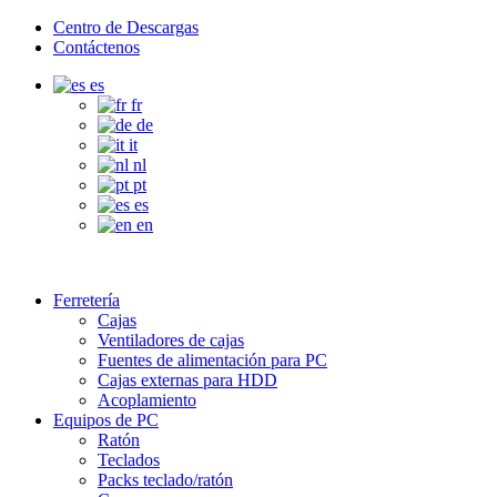
Centro de Descargas
Contáctenos
es
fr
de
it
nl
pt
es
en
Ferretería
Cajas
Ventiladores de cajas
Fuentes de alimentación para PC
Cajas externas para HDD
Acoplamiento
Equipos de PC
Ratón
Teclados
Packs teclado/ratón