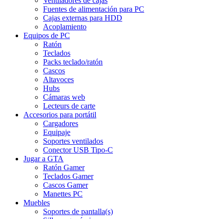
Ventiladores de cajas
Fuentes de alimentación para PC
Cajas externas para HDD
Acoplamiento
Equipos de PC
Ratón
Teclados
Packs teclado/ratón
Cascos
Altavoces
Hubs
Cámaras web
Lecteurs de carte
Accesorios para portátil
Cargadores
Equipaje
Soportes ventilados
Conector USB Tipo-C
Jugar a GTA
Ratón Gamer
Teclados Gamer
Cascos Gamer
Manettes PC
Muebles
Soportes de pantalla(s)