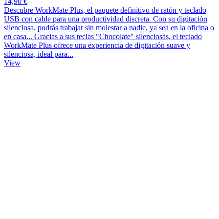
14,90 €
Descubre WorkMate Plus, el paquete definitivo de ratón y teclado
USB con cable para una productividad discreta. Con su digitación
silenciosa, podrás trabajar sin molestar a nadie, ya sea en la oficina o
en casa... Gracias a sus teclas "Chocolate" silenciosas, el teclado
WorkMate Plus ofrece una experiencia de digitación suave y
silenciosa, ideal para...
View