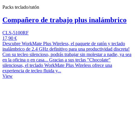
Packs teclado/ratón
Compañero de trabajo plus inalámbrico
CLS-5100RF
17,90 €
Descubre WorkMate Plus Wireless, el paquete de ratón y teclado
inalámbrico de 2.4 GHz definitivo para una productividad discreta!
Con su tecleo silencioso, podrás trabajar sin molestar a nadie, ya sea
en la oficina o en casa... Gracias a sus teclas "Chocolate"
silenciosas, el teclado WorkMate Plus Wireless ofrece una
experiencia de tecleo fluida y...
View