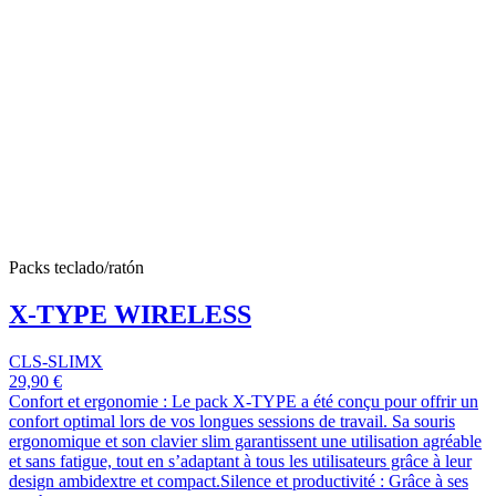
Packs teclado/ratón
X-TYPE WIRELESS
CLS-SLIMX
29,90 €
Confort et ergonomie : Le pack X-TYPE a été conçu pour offrir un
confort optimal lors de vos longues sessions de travail. Sa souris
ergonomique et son clavier slim garantissent une utilisation agréable
et sans fatigue, tout en s’adaptant à tous les utilisateurs grâce à leur
design ambidextre et compact.Silence et productivité : Grâce à ses