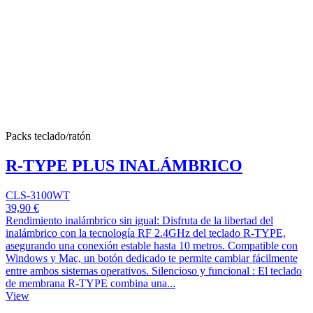
Packs teclado/ratón
R-TYPE PLUS INALÁMBRICO
CLS-3100WT
39,90 €
Rendimiento inalámbrico sin igual: Disfruta de la libertad del
inalámbrico con la tecnología RF 2.4GHz del teclado R-TYPE,
asegurando una conexión estable hasta 10 metros. Compatible con
Windows y Mac, un botón dedicado te permite cambiar fácilmente
entre ambos sistemas operativos. Silencioso y funcional : El teclado
de membrana R-TYPE combina una...
View