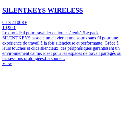
SILENTKEYS WIRELESS
CLS-4100RF
19,90 €
Le duo idéal pour travailler en toute sérénité !Le pack
SILENTKEYS associe un clavier et une souris sans fil pour une
expérience de travail à la fois silencieuse et performante. Grâce à
leurs touches et clics silencieux, ces périphériques garantissent un
environnement calme, idéal pour les espaces de travail partagés ou
les sessions prolongées.La souris...
View