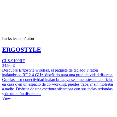
Packs teclado/ratón
ERGOSTYLE
CLS-9100RF
34,90 €
Descubre Ergostyle wireless, el paquete de teclado y ratón
inalámbrico RF 2.4 GHz, diseñado para una productividad discreta.
Gracias a su conectividad inalámbrica, ya sea que estés en la oficina,
en casa o en un espacio de co-working, puedes trabajar sin molestar
a nadie. Disfruta de una escritura silenciosa con sus teclas redondas
y de un ratón discreto...
View