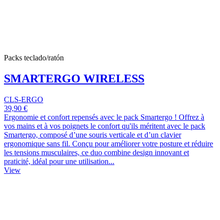
Packs teclado/ratón
SMARTERGO WIRELESS
CLS-ERGO
39,90 €
Ergonomie et confort repensés avec le pack Smartergo ! Offrez à
vos mains et à vos poignets le confort qu'ils méritent avec le pack
Smartergo, composé d’une souris verticale et d’un clavier
ergonomique sans fil. Conçu pour améliorer votre posture et réduire
les tensions musculaires, ce duo combine design innovant et
praticité, idéal pour une utilisation...
View