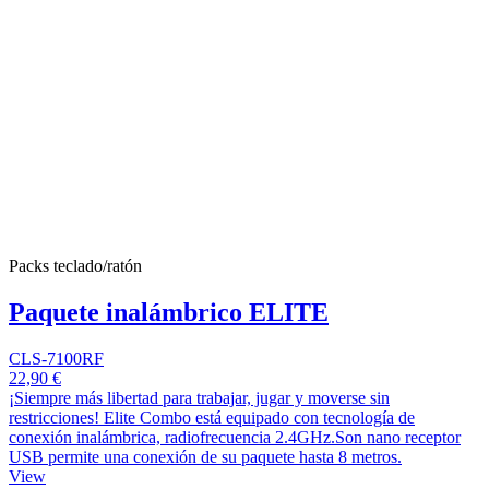
Packs teclado/ratón
Paquete inalámbrico ELITE
CLS-7100RF
22,90 €
¡Siempre más libertad para trabajar, jugar y moverse sin
restricciones! Elite Combo está equipado con tecnología de
conexión inalámbrica, radiofrecuencia 2.4GHz.Son nano receptor
USB permite una conexión de su paquete hasta 8 metros.
View