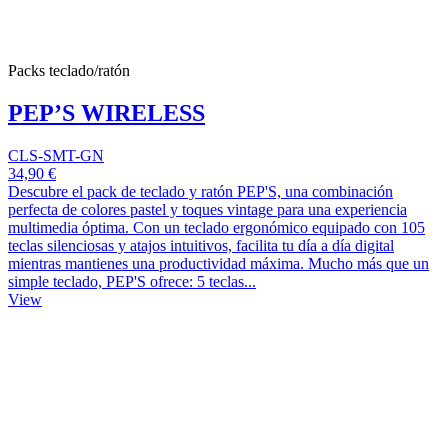
Packs teclado/ratón
PEP’S WIRELESS
CLS-SMT-GN
34,90 €
Descubre el pack de teclado y ratón PEP'S, una combinación
perfecta de colores pastel y toques vintage para una experiencia
multimedia óptima. Con un teclado ergonómico equipado con 105
teclas silenciosas y atajos intuitivos, facilita tu día a día digital
mientras mantienes una productividad máxima. Mucho más que un
simple teclado, PEP'S ofrece: 5 teclas...
View