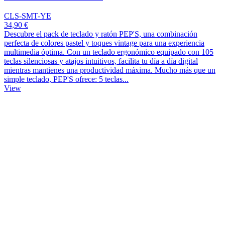
CLS-SMT-YE
34,90 €
Descubre el pack de teclado y ratón PEP'S, una combinación
perfecta de colores pastel y toques vintage para una experiencia
multimedia óptima. Con un teclado ergonómico equipado con 105
teclas silenciosas y atajos intuitivos, facilita tu día a día digital
mientras mantienes una productividad máxima. Mucho más que un
simple teclado, PEP'S ofrece: 5 teclas...
View