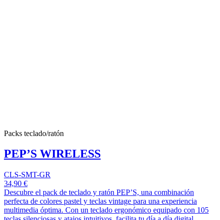
Packs teclado/ratón
PEP’S WIRELESS
CLS-SMT-GR
34,90 €
Descubre el pack de teclado y ratón PEP’S, una combinación
perfecta de colores pastel y teclas vintage para una experiencia
multimedia óptima. Con un teclado ergonómico equipado con 105
teclas silenciosas y atajos intuitivos, facilita tu día a día digital