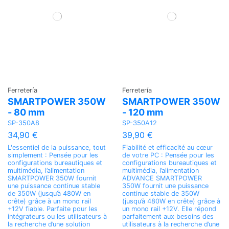
Ferretería
Ferretería
SMARTPOWER 350W
SMARTPOWER 350W
- 80 mm
- 120 mm
SP-350A8
SP-350A12
34,90 €
39,90 €
L'essentiel de la puissance, tout
Fiabilité et efficacité au cœur
simplement : Pensée pour les
de votre PC : Pensée pour les
configurations bureautiques et
configurations bureautiques et
multimédia, l’alimentation
multimédia, l’alimentation
SMARTPOWER 350W fournit
ADVANCE SMARTPOWER
une puissance continue stable
350W fournit une puissance
de 350W (jusqu’à 480W en
continue stable de 350W
crête) grâce à un mono rail
(jusqu’à 480W en crête) grâce à
+12V fiable. Parfaite pour les
un mono rail +12V. Elle répond
intégrateurs ou les utilisateurs à
parfaitement aux besoins des
la recherche d’une solution
utilisateurs à la recherche d’une