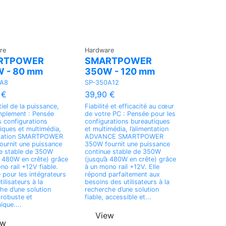
re
Hardware
RTPOWER
SMARTPOWER
 - 80 mm
350W - 120 mm
0A8
SP-350A12
 €
39,90 €
tiel de la puissance,
Fiabilité et efficacité au cœur
mplement : Pensée
de votre PC : Pensée pour les
s configurations
configurations bureautiques
iques et multimédia,
et multimédia, l’alimentation
entation SMARTPOWER
ADVANCE SMARTPOWER
urnit une puissance
350W fournit une puissance
e stable de 350W
continue stable de 350W
à 480W en crête) grâce
(jusqu’à 480W en crête) grâce
no rail +12V fiable.
à un mono rail +12V. Elle
e pour les intégrateurs
répond parfaitement aux
tilisateurs à la
besoins des utilisateurs à la
he d’une solution
recherche d’une solution
 robuste et
fiable, accessible et...
que....
View
ew