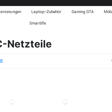
srüstungen
Laptop-Zubehör
Gaming GTA
Möb
Smartlife
-Netzteile