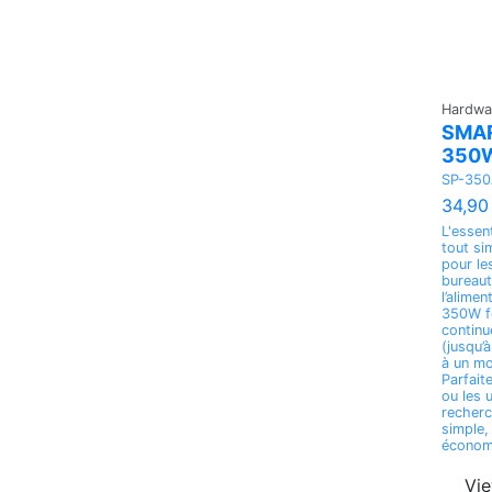
Hardwa
SMA
350W
SP-35
34,90
L'essen
tout si
pour le
bureaut
l’alim
350W fo
continu
(jusqu’
à un mo
Parfait
ou les u
recherc
simple,
économi
Vi