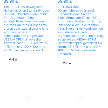
39,90 €
59,90 €
1 BILDSCHIRM: Beweglicher
2 BILDSCHIRME :
Halter für einen Standard- oder
Gelenkhalterung für zwei
Curved-Bildschirm von 17” bis
Standard- oder Curved-
32”, Ergomount Single
Bildschirme von 17” bis 32”,
ermöglicht es Ihnen vor allem,
Ergomount Dual ermöglicht es
die Position Ihres Bildschirms
Ihnen vor allem, die Position
stufenlos einzustellen und eine
Ihres Bildschirms kontinuierlich
ergonomischere
zu justieren und eine
Arbeitsposition zu genießen.
ergonomischere Arbeitshaltung
VESA-NORM: Universeller
zu genießen. VESA-NORM :
Adapter nach VESA-Norm: 75
Universaladapter gemäß VESA-
x 75 mm und 100 x 100 mm.
Norm: 75 x 75 mm und 100 x
VESA, weltweiter Standard...
100 mm. VESA, weltweiter
Standard...
View
View