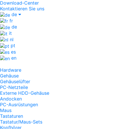
Download-Center
Kontaktieren Sie uns
de
fr
de
it
nl
pt
es
en
Hardware
Gehäuse
Gehäuselüfter
PC-Netzteile
Externe HDD-Gehäuse
Andocken
PC-Ausrüstungen
Maus
Tastaturen
Tastatur/Maus-Sets
Kopfhörer