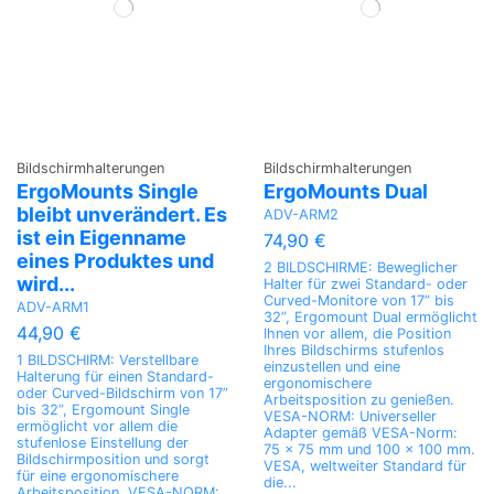
Bildschirmhalterungen
Bildschirmhalterungen
ErgoMounts Single
ErgoMounts Dual
bleibt unverändert. Es
ADV-ARM2
ist ein Eigenname
74,90 €
eines Produktes und
2 BILDSCHIRME: Beweglicher
wird...
Halter für zwei Standard- oder
Curved-Monitore von 17” bis
ADV-ARM1
32”, Ergomount Dual ermöglicht
44,90 €
Ihnen vor allem, die Position
Ihres Bildschirms stufenlos
1 BILDSCHIRM: Verstellbare
einzustellen und eine
Halterung für einen Standard-
ergonomischere
oder Curved-Bildschirm von 17”
Arbeitsposition zu genießen.
bis 32”, Ergomount Single
VESA-NORM: Universeller
ermöglicht vor allem die
Adapter gemäß VESA-Norm:
stufenlose Einstellung der
75 x 75 mm und 100 x 100 mm.
Bildschirmposition und sorgt
VESA, weltweiter Standard für
für eine ergonomischere
die...
Arbeitsposition. VESA-NORM: