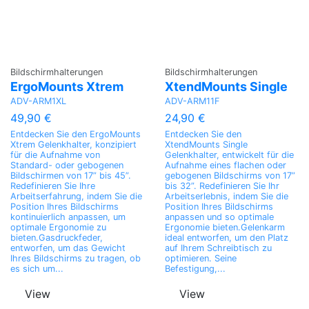
Bildschirmhalterungen
Bildschirmhalterungen
ErgoMounts Xtrem
XtendMounts Single
ADV-ARM1XL
ADV-ARM11F
49,90 €
24,90 €
Entdecken Sie den ErgoMounts
Entdecken Sie den
Xtrem Gelenkhalter, konzipiert
XtendMounts Single
für die Aufnahme von
Gelenkhalter, entwickelt für die
Standard- oder gebogenen
Aufnahme eines flachen oder
Bildschirmen von 17” bis 45”.
gebogenen Bildschirms von 17”
Redefinieren Sie Ihre
bis 32”. Redefinieren Sie Ihr
Arbeitserfahrung, indem Sie die
Arbeitserlebnis, indem Sie die
Position Ihres Bildschirms
Position Ihres Bildschirms
kontinuierlich anpassen, um
anpassen und so optimale
optimale Ergonomie zu
Ergonomie bieten.Gelenkarm
bieten.Gasdruckfeder,
ideal entworfen, um den Platz
entworfen, um das Gewicht
auf Ihrem Schreibtisch zu
Ihres Bildschirms zu tragen, ob
optimieren. Seine
es sich um...
Befestigung,...
View
View