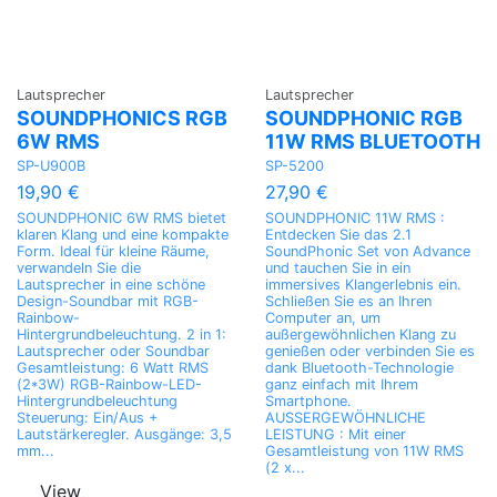
Lautsprecher
Lautsprecher
SOUNDPHONICS RGB
SOUNDPHONIC RGB
6W RMS
11W RMS BLUETOOTH
SP-U900B
SP-5200
19,90 €
27,90 €
SOUNDPHONIC 6W RMS bietet
SOUNDPHONIC 11W RMS :
klaren Klang und eine kompakte
Entdecken Sie das 2.1
Form. Ideal für kleine Räume,
SoundPhonic Set von Advance
verwandeln Sie die
und tauchen Sie in ein
Lautsprecher in eine schöne
immersives Klangerlebnis ein.
Design-Soundbar mit RGB-
Schließen Sie es an Ihren
Rainbow-
Computer an, um
Hintergrundbeleuchtung. 2 in 1:
außergewöhnlichen Klang zu
Lautsprecher oder Soundbar
genießen oder verbinden Sie es
Gesamtleistung: 6 Watt RMS
dank Bluetooth-Technologie
(2*3W) RGB-Rainbow-LED-
ganz einfach mit Ihrem
Hintergrundbeleuchtung
Smartphone.
Steuerung: Ein/Aus +
AUSSERGEWÖHNLICHE
Lautstärkeregler. Ausgänge: 3,5
LEISTUNG : Mit einer
mm...
Gesamtleistung von 11W RMS
(2 x...
View