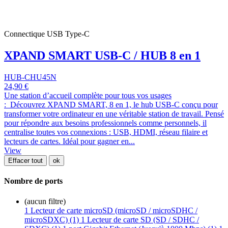
Connectique USB Type-C
XPAND SMART USB-C / HUB 8 en 1
HUB-CHU45N
24,90 €
Une station d’accueil complète pour tous vos usages
: Découvrez XPAND SMART, 8 en 1, le hub USB-C conçu pour
transformer votre ordinateur en une véritable station de travail. Pensé
pour répondre aux besoins professionnels comme personnels, il
centralise toutes vos connexions : USB, HDMI, réseau filaire et
lecteurs de cartes. Idéal pour gagner en...
View
Effacer tout
ok
Nombre de ports
(aucun filtre)
1 Lecteur de carte microSD (microSD / microSDHC /
microSDXC) (1)
1 Lecteur de carte SD (SD / SDHC /