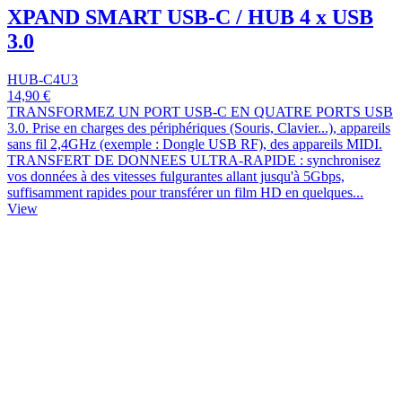
XPAND SMART USB-C / HUB 4 x USB
3.0
HUB-C4U3
14,90 €
TRANSFORMEZ UN PORT USB-C EN QUATRE PORTS USB
3.0. Prise en charges des périphériques (Souris, Clavier...), appareils
sans fil 2,4GHz (exemple : Dongle USB RF), des appareils MIDI.
TRANSFERT DE DONNEES ULTRA-RAPIDE : synchronisez
vos données à des vitesses fulgurantes allant jusqu'à 5Gbps,
suffisamment rapides pour transférer un film HD en quelques...
View