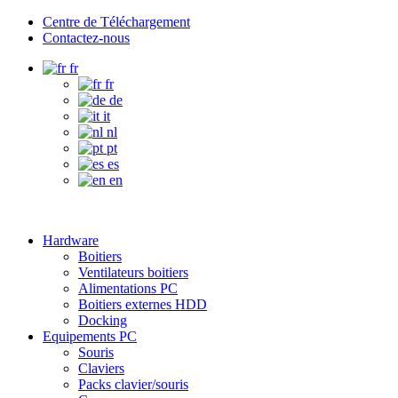
Centre de Téléchargement
Contactez-nous
fr
fr
de
it
nl
pt
es
en
Hardware
Boitiers
Ventilateurs boitiers
Alimentations PC
Boitiers externes HDD
Docking
Equipements PC
Souris
Claviers
Packs clavier/souris