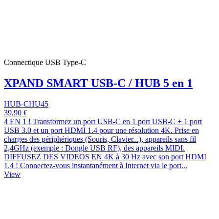
Connectique USB Type-C
XPAND SMART USB-C / HUB 5 en 1
HUB-CHU45
39,90 €
4 EN 1 ! Transformez un port USB-C en 1 port USB-C + 1 port
USB 3.0 et un port HDMI 1.4 pour une résolution 4K. Prise en
charges des périphériques (Souris, Clavier...), appareils sans fil
2,4GHz (exemple : Dongle USB RF), des appareils MIDI.
DIFFUSEZ DES VIDEOS EN 4K à 30 Hz avec son port HDMI
1.4 ! Connectez-vous instantanément à Internet via le port...
View