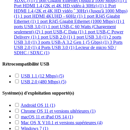
SDXC) (1)
1 port Gigabit Ethernet (Jusqu'à 1000 Mbps) (1)
1
Port HDMI 1.4 (2K et 4K HD vidéo à 30Hz) (1)
1 Port
HDMI 1.4 (2K et 4K HD vidéo ˆ 30Hz) (Jusqu'à 1000 Mbps)
(1)
1 port HDMI 4KUHD - 60Hz (1)
1 port RJ45 Gigabit
Ethernet (1)
1 port RJ45 Gigabit Ethernet (1000 Mbps) (1)
1
ports USB 3.0 (1)
1 port USB-C 60 Watts (Chargement
seulement) (2)
1 port USB-C Data (1)
1 port USB-C Power
Delivery (1)
1 port USB 2.0 (1)
1 port USB 3.0 (1)
2 ports
USB 3.0 (1)
3 ports USB-A 3.2 Gen 1 (5 Gbps) (1)
3 Ports
USB 2.0 (1)
4 Ports USB 3.0 (1)
Lecteur de micro SD /
SDHC / SDXC (1)
Rétrocompatibilité USB
USB 1.1 (12 Mbps)
(5)
USB 2.0 (480 Mbps)
(5)
Système(s) d'exploitation supporté(s)
Android OS 11
(1)
Chrome OS 11 et versions ultérieures
(1)
macOS 11 et iPad OS 14
(1)
Mac OS X V10.1 et versions supérieures
(4)
Windows 7
(1)