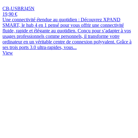
CB-USBRJ45N
19,90 €
Une connectivité étendue au quotidien : Découvrez XPAND
SMART, le hub 4 en 1 pensé pour vous offrir une connectivité
fluide, rapide et élégante au quotidien. Conçu pour s’adapter à vos
usages professionnels comme personnels, il transforme votre
ordinateur en un véritable centre de connexion polyvalent. Grâce à
ses trois ports 3.0 ultra-rapides, vous...
View