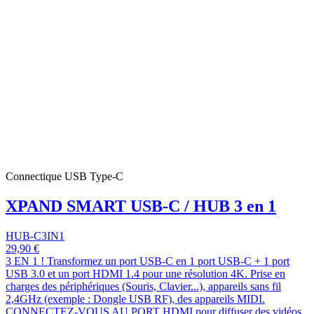
Connectique USB Type-C
XPAND SMART USB-C / HUB 3 en 1
HUB-C3IN1
29,90 €
3 EN 1 ! Transformez un port USB-C en 1 port USB-C + 1 port
USB 3.0 et un port HDMI 1.4 pour une résolution 4K. Prise en
charges des périphériques (Souris, Clavier...), appareils sans fil
2,4GHz (exemple : Dongle USB RF), des appareils MIDI.
CONNECTEZ-VOUS AU PORT HDMI pour diffuser des vidéos