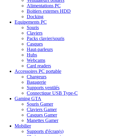
Ventilateurs boitiers
Alimentations PC
Boitiers externes HDD
Docking
Equipements PC
Souris
Claviers
Packs clavier/souris
Casques
Haut-parleurs
Hubs
Webcams
Card readers
Accessoires PC portable
Chargeurs
Bagagerie
Supports ventilés
Connectique USB Type-C
Gaming GTA
Souris Gamer
Claviers Gamer
Casques Gamer
Manettes Gamer
Mobilier
Supports d'écran(s)