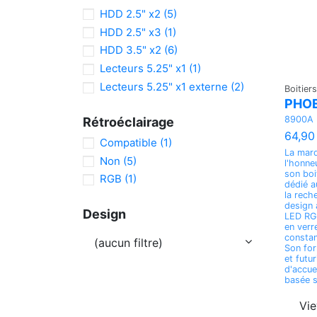
HDD 2.5" x2
(5)
HDD 2.5" x3
(1)
HDD 3.5" x2
(6)
Lecteurs 5.25" x1
(1)
Lecteurs 5.25" x1 externe
(2)
Boitiers
PHOE
8900A
Rétroéclairage
64,90
Compatible
(1)
La mar
Non
(5)
l'honne
son boi
RGB
(1)
dédié a
la rech
design 
Design
LED RGB
en verr
constan
(aucun filtre)
Son for
et futur
d'accuei
basée s
Vi