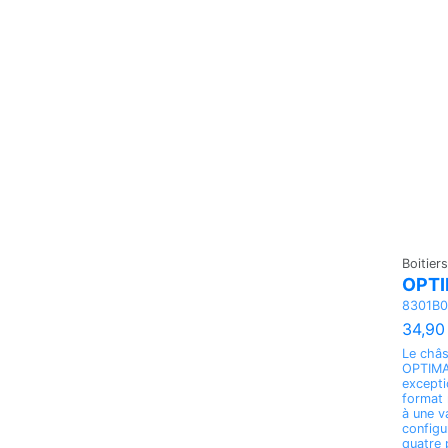
Boitiers
OPTI
8301B0
34,90
Le châs
OPTIMA 
excepti
format
à une v
configu
quatre 