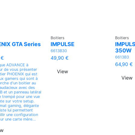
Boitiers
Boitiers
NIX GTA Series
IMPULSE
IMPUL
350W
6613B30
6613B3
 €
49,90 €
64,90 €
que ADVANCE à
ur de vous présenter
View
tier PHOENIX qui est
View
ux gamers qui sont à
erche d'un boitier au
audacieux avec des
 et un panneau latéral
e trempé pour une vue
te sur votre setup.
mat gaming, élégante
iste lui permettent
llir une configuration
ur une carte mère...
ew