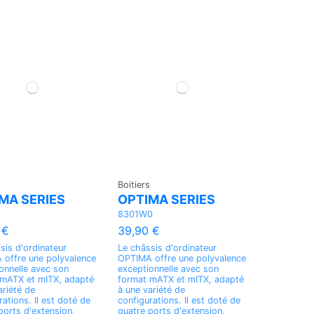
Boitiers
MA SERIES
OPTIMA SERIES
8301W0
 €
39,90 €
sis d'ordinateur
Le châssis d'ordinateur
offre une polyvalence
OPTIMA offre une polyvalence
onnelle avec son
exceptionnelle avec son
 mATX et mITX, adapté
format mATX et mITX, adapté
ariété de
à une variété de
rations. Il est doté de
configurations. Il est doté de
ports d'extension,
quatre ports d'extension,