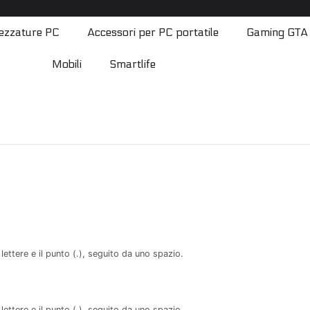
ezzature PC
Accessori per PC portatile
Gaming GTA
Mobili
Smartlife
a
lettere e il punto (.), seguito da uno spazio.
lettere e il punto (.), seguito da uno spazio.