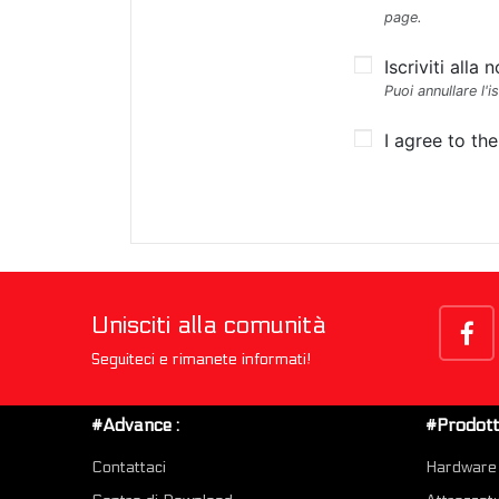
page.
Iscriviti alla
Puoi annullare l'
I agree to th
Unisciti alla comunità
Seguiteci e rimanete informati!
#Advance :
#Prodotti
Contattaci
Hardware