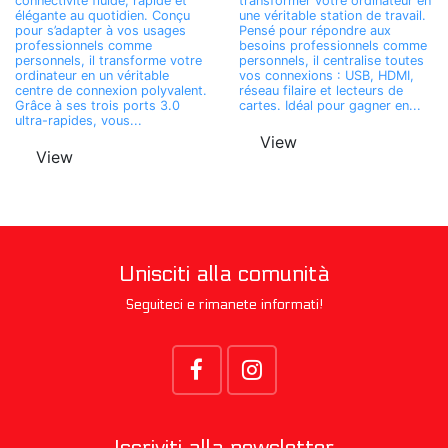
connectivité fluide, rapide et
transformer votre ordinateur en
élégante au quotidien. Conçu
une véritable station de travail.
pour s’adapter à vos usages
Pensé pour répondre aux
professionnels comme
besoins professionnels comme
personnels, il transforme votre
personnels, il centralise toutes
ordinateur en un véritable
vos connexions : USB, HDMI,
centre de connexion polyvalent.
réseau filaire et lecteurs de
Grâce à ses trois ports 3.0
cartes. Idéal pour gagner en...
ultra-rapides, vous...
View
View
Unisciti alla comunità
Seguiteci e rimanete informati!
Iscriviti alla newsletter