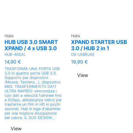
Hubs
Hubs
HUB USB 3.0 SMART
XPAND STARTER USB
XPAND / 4 x USB 3.0
3.0 / HUB 2 in 1
HUB-405AL
CB-USBRJ45
14,90 €
19,90 €
TRASFORMA UNA PORTA USB
3.0 in quattro porte USB 3.0.
View
Supporto per dispositivi
(Mouse, Tastiera...), dispositivi
MIDI. TRASFERIMENTO DATI
ULTRA-RAPIDO: sincronizza i
tuoi dati a velocità fulminee fino
a 5Gbps, abbastanza veloci per
trasferire un film in HD in pochi
secondi. Hub in lega d'alluminio
per una migliore dissipazione
del calore. IL SUO DESIGN...
View