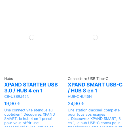
Hubs
Connettore USB Tipo-C
XPAND STARTER USB
XPAND SMART USB-C
3.0 / HUB 4 en 1
/ HUB 8 en 1
CB-USBRJ45N
HUB-CHU45N
19,90 €
24,90 €
Une connectivité étendue au
Une station d’accueil complète
quotidien : Découvrez XPAND
pour tous vos usages
SMART, le hub 4 en 1 pensé
: Découvrez XPAND SMART, 8
pour vous offrir une
en 1, le hub USB-C conçu pour