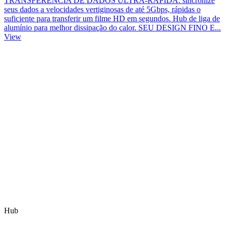
TRANSFERÊNCIA DE DADOS ULTRA-RÁPIDA: sincronize
seus dados a velocidades vertiginosas de até 5Gbps, rápidas o
suficiente para transferir um filme HD em segundos. Hub de liga de
alumínio para melhor dissipação do calor. SEU DESIGN FINO E...
View
Hub