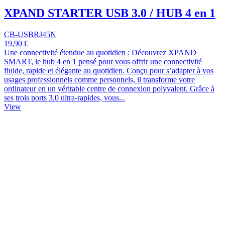
XPAND STARTER USB 3.0 / HUB 4 en 1
CB-USBRJ45N
19,90 €
Une connectivité étendue au quotidien : Découvrez XPAND
SMART, le hub 4 en 1 pensé pour vous offrir une connectivité
fluide, rapide et élégante au quotidien. Conçu pour s’adapter à vos
usages professionnels comme personnels, il transforme votre
ordinateur en un véritable centre de connexion polyvalent. Grâce à
ses trois ports 3.0 ultra-rapides, vous...
View