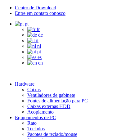
Centro de Download
Entre em contato conosco
pt
fr
de
it
nl
pt
es
en
Hardware
Caixas
Ventiladores de gabinete
Fontes de alimentação para PC
Caixas externas HDD
Acoplamento
Equipamentos de PC
Rato
Teclados
Pacotes de teclado/mouse