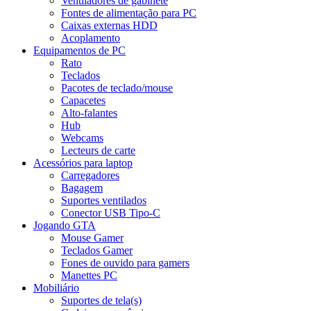
Ventiladores de gabinete
Fontes de alimentação para PC
Caixas externas HDD
Acoplamento
Equipamentos de PC
Rato
Teclados
Pacotes de teclado/mouse
Capacetes
Alto-falantes
Hub
Webcams
Lecteurs de carte
Acessórios para laptop
Carregadores
Bagagem
Suportes ventilados
Conector USB Tipo-C
Jogando GTA
Mouse Gamer
Teclados Gamer
Fones de ouvido para gamers
Manettes PC
Mobiliário
Suportes de tela(s)