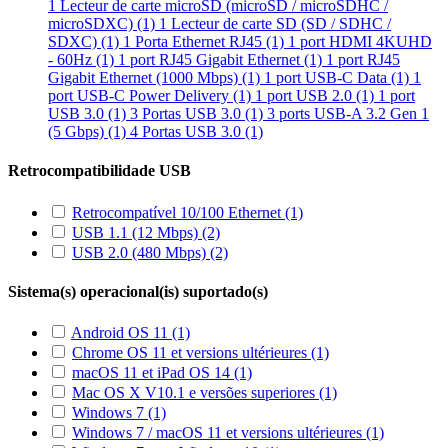
1 Lecteur de carte microSD (microSD / microSDHC /
microSDXC) (1)
1 Lecteur de carte SD (SD / SDHC /
SDXC) (1)
1 Porta Ethernet RJ45 (1)
1 port HDMI 4KUHD
- 60Hz (1)
1 port RJ45 Gigabit Ethernet (1)
1 port RJ45
Gigabit Ethernet (1000 Mbps) (1)
1 port USB-C Data (1)
1
port USB-C Power Delivery (1)
1 port USB 2.0 (1)
1 port
USB 3.0 (1)
3 Portas USB 3.0 (1)
3 ports USB-A 3.2 Gen 1
(5 Gbps) (1)
4 Portas USB 3.0 (1)
Retrocompatibilidade USB
Retrocompatível 10/100 Ethernet
(1)
USB 1.1 (12 Mbps)
(2)
USB 2.0 (480 Mbps)
(2)
Sistema(s) operacional(is) suportado(s)
Android OS 11
(1)
Chrome OS 11 et versions ultérieures
(1)
macOS 11 et iPad OS 14
(1)
Mac OS X V10.1 e versões superiores
(1)
Windows 7
(1)
Windows 7 / macOS 11 et versions ultérieures
(1)