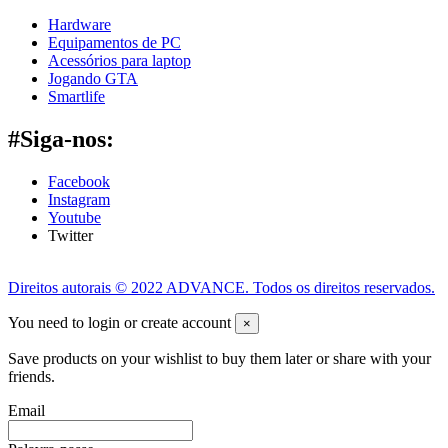
Hardware
Equipamentos de PC
Acessórios para laptop
Jogando GTA
Smartlife
#Siga-nos:
Facebook
Instagram
Youtube
Twitter
Direitos autorais © 2022 ADVANCE. Todos os direitos reservados.
You need to login or create account
×
Save products on your wishlist to buy them later or share with your
friends.
Email