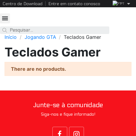
Centro de Download
Entre em contato conosco
PT
Início
Jogando GTA
Teclados Gamer
Teclados Gamer
There are no products.
Junte-se à comunidade
Siga-nos e fique informado!