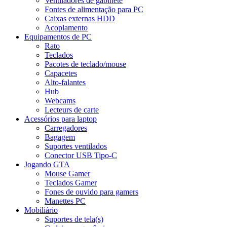
Ventiladores de gabinete
Fontes de alimentação para PC
Caixas externas HDD
Acoplamento
Equipamentos de PC
Rato
Teclados
Pacotes de teclado/mouse
Capacetes
Alto-falantes
Hub
Webcams
Lecteurs de carte
Acessórios para laptop
Carregadores
Bagagem
Suportes ventilados
Conector USB Tipo-C
Jogando GTA
Mouse Gamer
Teclados Gamer
Fones de ouvido para gamers
Manettes PC
Mobiliário
Suportes de tela(s)