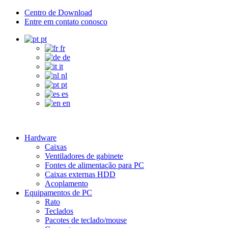
Centro de Download
Entre em contato conosco
pt
fr
de
it
nl
pt
es
en
Hardware
Caixas
Ventiladores de gabinete
Fontes de alimentação para PC
Caixas externas HDD
Acoplamento
Equipamentos de PC
Rato
Teclados
Pacotes de teclado/mouse