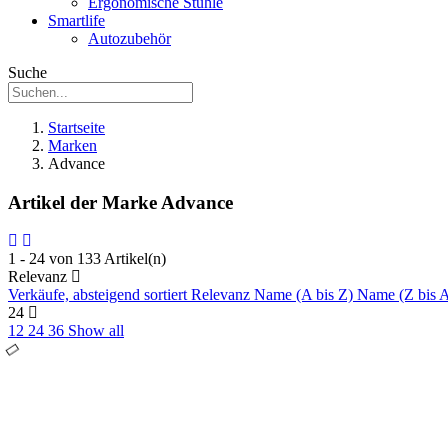
Ergonomische Stühle
Smartlife
Autozubehör
Suche
Startseite
Marken
Advance
Artikel der Marke Advance
1 - 24 von 133 Artikel(n)
Relevanz
Verkäufe, absteigend sortiert
Relevanz
Name (A bis Z)
Name (Z bis 
24
12
24
36
Show all