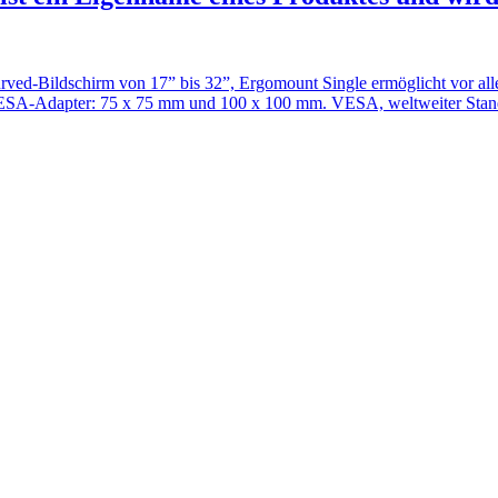
ed-Bildschirm von 17” bis 32”, Ergomount Single ermöglicht vor allem 
SA-Adapter: 75 x 75 mm und 100 x 100 mm. VESA, weltweiter Standar