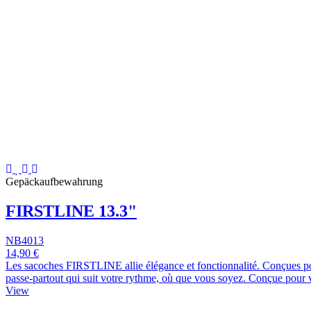
Gepäckaufbewahrung
FIRSTLINE 13.3"
NB4013
14,90 €
Les sacoches FIRSTLINE allie élégance et fonctionnalité. Conçues pour
passe-partout qui suit votre rythme, où que vous soyez. Conçue pour
View