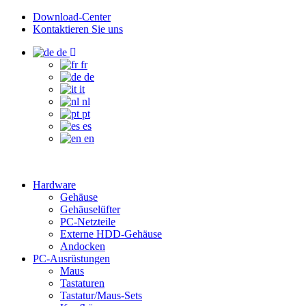
Download-Center
Kontaktieren Sie uns
de
fr
de
it
nl
pt
es
en
Hardware
Gehäuse
Gehäuselüfter
PC-Netzteile
Externe HDD-Gehäuse
Andocken
PC-Ausrüstungen
Maus
Tastaturen
Tastatur/Maus-Sets