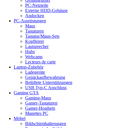
Gehäuselüfter
PC-Netzteile
Externe HDD-Gehäuse
Andocken
PC-Ausrüstungen
Maus
Tastaturen
Tastatur/Maus-Sets
Kopfhörer
Lautsprecher
Hubs
Webcams
Lecteurs de carte
Laptop-Zubehör
Ladegeräte
Gepäckaufbewahrung
Belüftete Unterstützungen
USB Typ-C Anschluss
Gaming GTA
Gaming-Maus
Gamer-Tastaturen
Gamer-Headsets
Manettes PC
Möbel
Bildschirmhalterungen