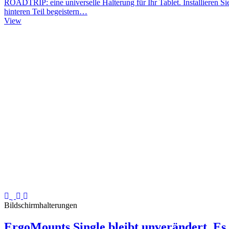
ROADTRIP: eine universelle Halterung für Ihr Tablet. Installieren Si
hinteren Teil begeistern…
View
Bildschirmhalterungen
ErgoMounts Single bleibt unverändert. Es 