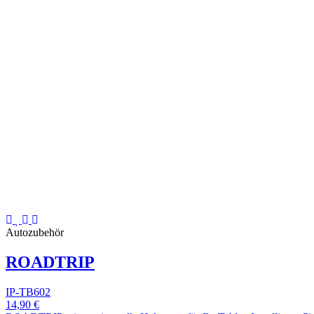
Autozubehör
ROADTRIP
IP-TB602
14,90 €