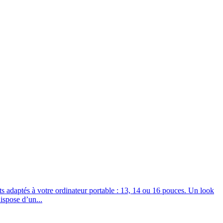
s adaptés à votre ordinateur portable : 13, 14 ou 16 pouces. Un look
ispose d’un...