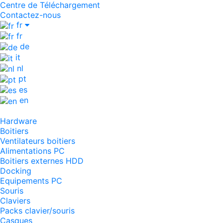
Centre de Téléchargement
Contactez-nous
fr
fr
de
it
nl
pt
es
en
Hardware
Boitiers
Ventilateurs boitiers
Alimentations PC
Boitiers externes HDD
Docking
Equipements PC
Souris
Claviers
Packs clavier/souris
Casques